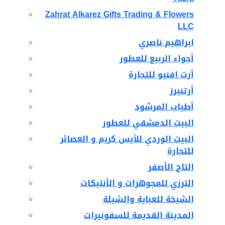
Zahrat Alkarez Gifts Trading & Flowers
LLC
ابراهيم ناصري
أجواء الربيع للعطور
أرت افنيو للتجارة
أرتنيرز
أطياب المرشود
البيت الدمشقي للعطور
البيت الوردي للأيس كريم و العصائر
للتجارة
التاج الأصفر
الترزي للمجوهرات و الأنتيكات
الشيخة للعباية والشيلة
المدينة القديمة للسفونيرات