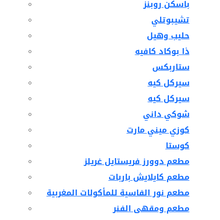
باسكن روبنز
تشيبوتلي
حليب وهيل
ذا بوكاد كافيه
ستاربكس
سيركل كيه
سيركل كيه
شوكي داني
كوزي ميني مارت
كوستا
مطعم دوورز فريستايل غريلز
مطعم كايلايش باربات
مطعم نور الفاسية للمأكولات المغربية
مطعم ومقهى الفنر