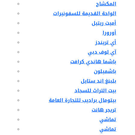
المكشاح
الواحة القديمة للسفونيرات
أميت ريتيل
أورورا
أي تريندز
آي لوف دبي
باشما هاندي كرافت
باشميلون
بلبنغ اند ستايل
بيت التراث للسجاد
بيتومال براديب للتجارة العامة
تريجر هانت
تماشي
تماشي