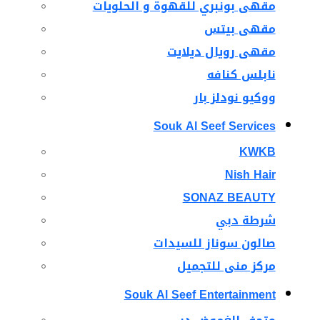
مقهى بونبري للقهوة و الحلويات
مقهى بيتس
مقهى رويال ديلايت
نابلس كنافه
ووكيو نودلز بار
Souk Al Seef Services
KWKB
Nish Hair
SONAZ BEAUTY
شرطة دبي
صالون سوناز للسيدات
مركز منى للتجميل
Souk Al Seef Entertainment