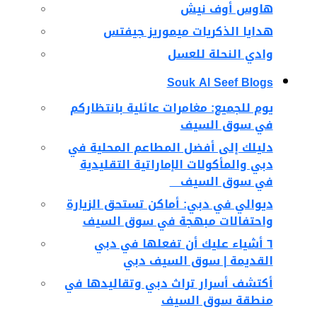
هاوس أوف نيش
هدايا الذكريات ميموريز جيفتس
وادي النحلة للعسل
Souk Al Seef Blogs
يوم للجميع: مغامرات عائلية بانتظاركم
في سوق السيف
دليلك إلى أفضل المطاعم المحلية في
دبي والمأكولات الإماراتية التقليدية
في سوق السيف
ديوالي في دبي: أماكن تستحق الزيارة
واحتفالات مبهجة في سوق السيف
٦ أشياء عليك أن تفعلها في دبي
القديمة | سوق السيف دبي
أكتشف أسرار تراث دبي وتقاليدها في
منطقة سوق السيف