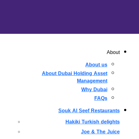
About
About us
About Dubai Holding Asset
Management
Why Dubai
FAQs
Souk Al Seef Restaurants
Hakiki Turkish delights
Joe & The Juice