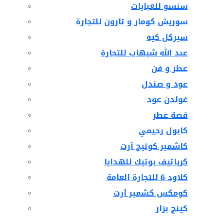
سنسو للعبايات
سوريش كومار و تارون للتجارة
سيركل كيه
عبد الله شيهاب للتجارة
عطر و فن
عود و صندل
غولدن عود
قصة عطر
كابول رحيمي
كاشمير كوتيج آرت
كرياتيف بوتيك للهدايا
كلاود 6 للتجارة العامة
كومكس كشمير آرت
كينج بزار