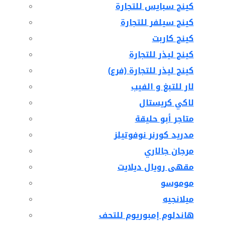
كينج سبايس للتجارة
كينج سيلفر للتجارة
كينج كاربت
كينج ليذر للتجارة
كينج ليذر للتجارة (فرع)
لار للتبغ و الفيب
لاكي كريستال
متاجر أبو حليقة
مدريد كورنر نوفوتيلز
مرجان جالاري
مقهى رويال ديلايت
موموسو
ميلانجيه
هاندلوم إمبوريوم للتحف