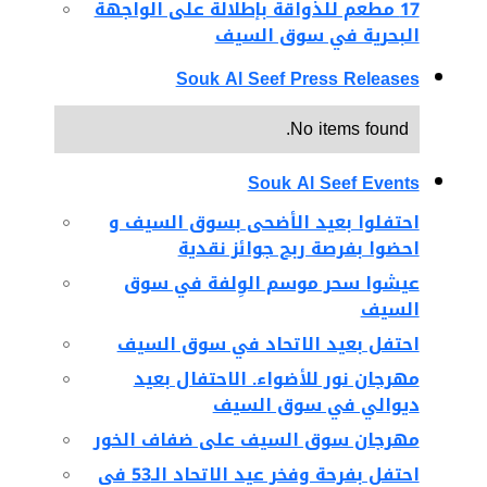
17 مطعم للذواقة بإطلالة على الواجهة
البحرية في سوق السيف
Souk Al Seef Press Releases
No items found.
Souk Al Seef Events
احتفلوا بعيد الأضحى بسوق السيف و
احضوا بفرصة ربح جوائز نقدية
عيشوا سحر موسم الوِلفة في سوق
السيف
احتفل بعيد الاتحاد في سوق السيف
مهرجان نور للأضواء. الاحتفال بعيد
ديوالي في سوق السيف
مهرجان سوق السيف على ضفاف الخور
احتفل بفرحة وفخر عيد الاتحاد الـ53 في