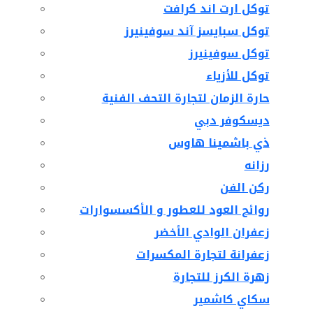
توكل ارت اند كرافت
توكل سبايسز آند سوفينيرز
توكل سوفينيرز
توكل للأزياء
حارة الزمان لتجارة التحف الفنية
ديسكوفر دبي
ذي باشمينا هاوس
رزانه
ركن الفن
روائح العود للعطور و الأكسسوارات
زعفران الوادي الأخضر
زعفرانة لتجارة المكسرات
زهرة الكرز للتجارة
سكاي كاشمير