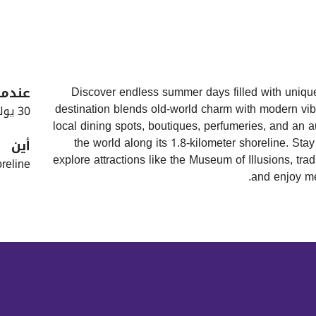
Discover endless summer days filled with unique
عندما
destination blends old-world charm with modern vibes
30 يوليو - 4 أغسطس
local dining spots, boutiques, perfumeries, and an 
the world along its 1.8-kilometer shoreline. Stay
أين
explore attractions like the Museum of Illusions, trad
reline
and enjoy me