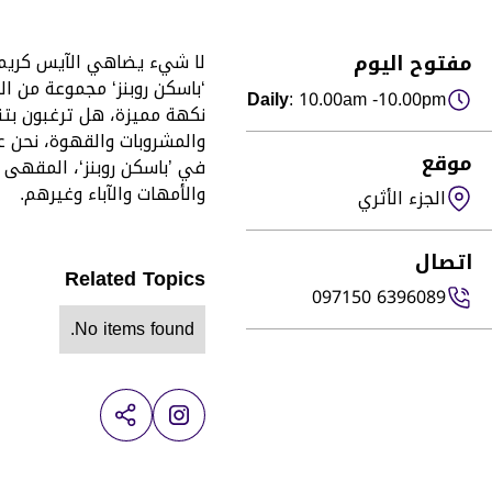
مفتوح اليوم
لا شيء يضاهي الآيس كريم،
Daily
: 10.00am -10.00pm
نكهة مميزة، هل ترغبون بتناو
والمشروبات والقهوة، نحن ع
موقع
في ’باسكن روبنز‘، المقهى ا
والأمهات والآباء وغيرهم.
الجزء الأثري
اتصال
Related Topics
097150 6396089
No items found.