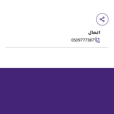
اتصال
0509777387